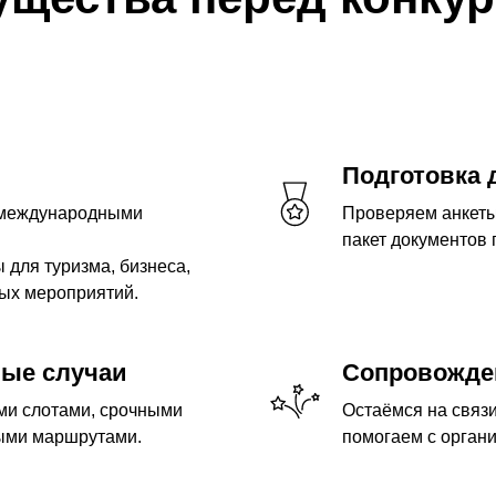
Подготовка 
 международными
Проверяем анкеты,
пакет документов 
для туризма, бизнеса,
ых мероприятий.
ные случаи
Сопровожден
ми слотами, срочными
Остаёмся на связи
ыми маршрутами.
помогаем с органи