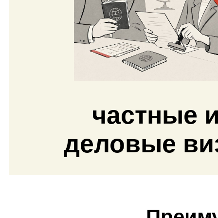
частные 
деловые ви
Преиму