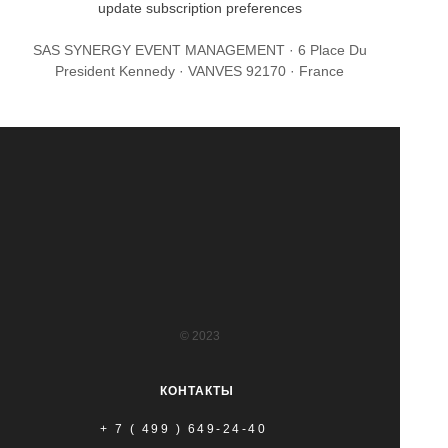
update subscription preferences
SAS SYNERGY EVENT MANAGEMENT · 6 Place Du
President Kennedy · VANVES 92170 · France
© 2023
КОНТАКТЫ
+ 7 ( 499 ) 649-24-40