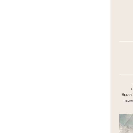
была
выс