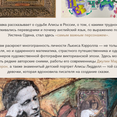
вка рассказывает о судьбе Алисы в России, о том, с какими трудн
лкивались переводчики и почему английский язык, по выражению п
Уистена Одена, стал здесь
«самым важным персонажем».
ам раскроют многогранность личности Льюиса Кэрролла — не толь
ля, но и одаренного математика, страстного путешественника и од
неров художественной фотографии викторианской эпохи. Здесь м
ть редкие авторские снимки, работы его современницы
Джулии Мар
ерон,
а также знаменитый детский портрет Алисы Лидделл — той с
девочки, которая вдохновила писателя на создание сказки.