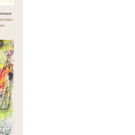
менных
иктора
ия