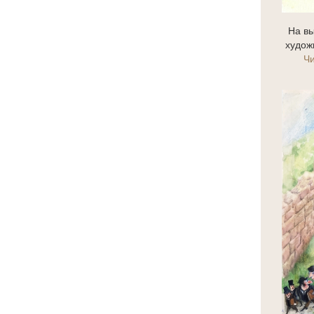
На вы
худож
Ч