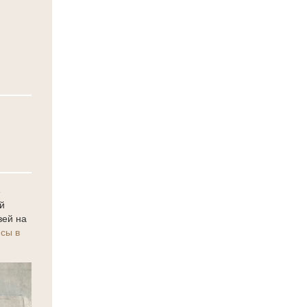
е
й
зей на
сы в