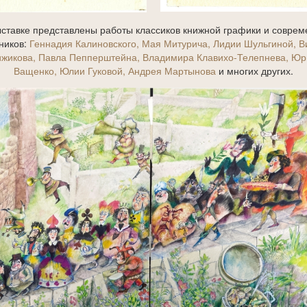
ставке представлены работы классиков книжной графики и совре
ников:
Геннадия Калиновского, Мая Митурича, Лидии Шульгиной, В
ижикова, Павла Пепперштейна, Владимира Клавихо-Телепнева, Юр
Ващенко, Юлии Гуковой, Андрея Мартынова
и многих других.