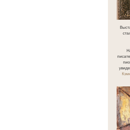
Выста
ста
Н
писате
пио
увиде
Кэм