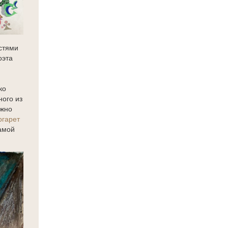
остями
оэта
ко
ного из
ожно
гарет
амой